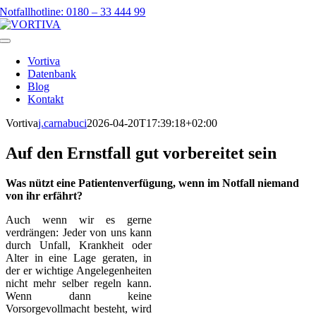
Skip
Notfallhotline: 0180 – 33 444 99
to
content
Toggle
Navigation
Vortiva
Datenbank
Blog
Kontakt
Vortiva
j.carnabuci
2026-04-20T17:39:18+02:00
Auf den Ernstfall gut vorbereitet sein
Was nützt eine Patientenverfügung, wenn im Notfall niemand
von ihr erfährt?
Auch wenn wir es gerne
verdrängen: Jeder von uns kann
durch Unfall, Krankheit oder
Alter in eine Lage geraten, in
der er wichtige Angelegenheiten
nicht mehr selber regeln kann.
Wenn dann keine
Vorsorgevollmacht besteht, wird