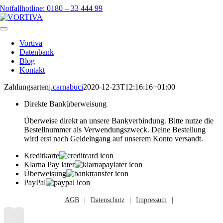
Skip
Notfallhotline: 0180 – 33 444 99
to
content
Toggle
Navigation
Vortiva
Datenbank
Blog
Kontakt
Zahlungsarten
j.carnabuci
2020-12-23T12:16:16+01:00
Direkte Banküberweisung
Überweise direkt an unsere Bankverbindung. Bitte nutze die
Bestellnummer als Verwendungszweck. Deine Bestellung
wird erst nach Geldeingang auf unserem Konto versandt.
Kreditkarte
Klarna Pay later
Überweisung
PayPal
AGB
Datenschutz
Impressum